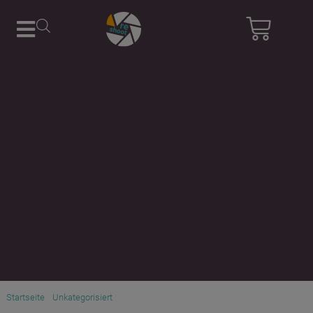
Startseite
/
Unkategorisiert
/ IDX System A-WMR Wireless Receiver
Mounting Bracket inkl. V-Mount Adapter