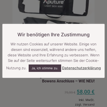
Wir benötigen Ihre Zustimmung
Wir nutzen Cookies auf unserer Website. Einige von
diesen sind essenziell, während andere uns helfen,
diese Website und Ihre Erfahrung zu verbessern. Wenn
Sie auf der Seite weitersurfen stimmen Sie der Cookie-
Nutzung zu.
Datenschutzerklärung
Ja, ich stimme zu.
APUTURE Light Box 60×90 cm – Softbox mit
Bowens Anschluss – WIE NEU!
58,00
€
79,99
€
Inkl. MwSt.
zzgl.
Versand