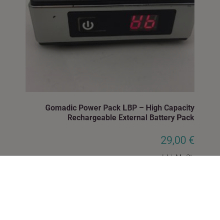
Gomadic Power Pack LBP – High Capacity
Rechargeable External Battery Pack
29,00
€
Inkl. MwSt.
zzgl.
Versand
IN DEN WARENKORB