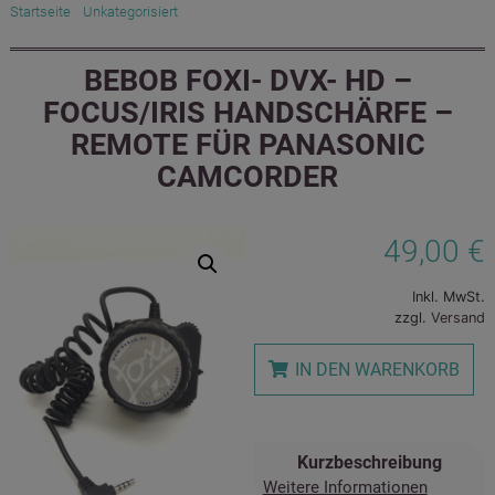
Startseite
/
Unkategorisiert
/ Bebob FOXI- DVX- HD – Focus/Iris
Handschärfe – Remote für Panasonic Camcorder
BEBOB FOXI- DVX- HD –
FOCUS/IRIS HANDSCHÄRFE –
REMOTE FÜR PANASONIC
CAMCORDER
49,00
€
Inkl. MwSt.
zzgl.
Versand
IN DEN WARENKORB
Kurzbeschreibung
Weitere Informationen